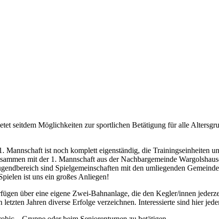
et seitdem Möglichkeiten zur sportlichen Betätigung für alle Altersgru
e 1. Mannschaft ist noch komplett eigenständig, die Trainingseinheite
usammen mit der 1. Mannschaft aus der Nachbargemeinde Wargolshausen 
Jugendbereich sind Spielgemeinschaften mit den umliegenden Gemeinden
pielen ist uns ein großes Anliegen!
rfügen über eine eigene Zwei-Bahnanlage, die den Kegler/innen jederze
tzten Jahren diverse Erfolge verzeichnen. Interessierte sind hier jede
erobic – Gruppe oder beim Seniorenturnen zu betätigen.