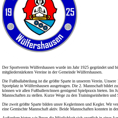
Der Sportverein Wülfershausen wurde im Jahr 1925 gegründet und biet
mitgliederstärksten Vereine in der Gemeinde Wülfershausen.
Die Fußballabteilung ist die größte Sparte in unserem Verein. Unser
Sportplatz in Wülfershausen ausgetragen. Die 2. Mannschaft bildet z
können wir allen Fußballern/innen genügend Spielpraxis bieten. Im 
Mannschaften zu stellen. Kurze Wege zu den Trainingseinheiten und S
Die zweit größte Sparte bilden unsre Keglerinnen und Kegler. Wir ve
eine Gemischte Mannschaft aktiv. Beide Mannschaften konnten in den le
Außerdem bieten wir Ihnen die Möglichkeit sich sportlich in einer A