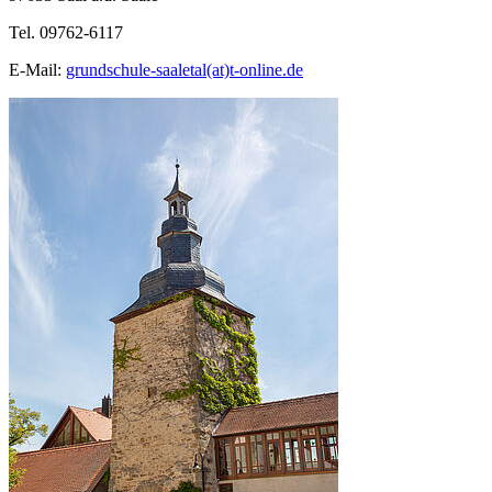
Tel. 09762-6117
E-Mail:
grundschule-saaletal(at)t-online.de